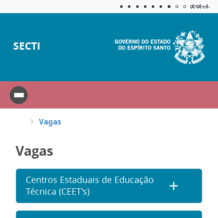
Acessibilida
Aplicar c
A=
A+
A-
SECTI
Vagas
Vagas
Centros Estaduais de Educação
Técnica (CEET's)