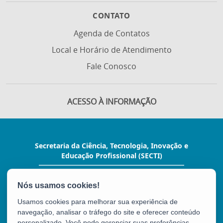
CONTATO
Agenda de Contatos
Local e Horário de Atendimento
Fale Conosco
ACESSO À INFORMAÇÃO
Secretaria da Ciência, Tecnologia, Inovação e
Educação Profissional (SECTI)
Av. Fernando Ferrari, 1080 - Mata da Praia
CEP: 29066-380 - Vitória / ES
Tel.: (27) 3636-1800
Usamos cookies para melhorar sua experiência de
E-mail:
gabinete@secti.es.gov.br
navegação, analisar o tráfego do site e oferecer conteúdo
personalizado. Você pode gerenciar suas preferências