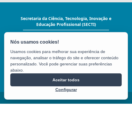
Secretaria da Ciência, Tecnologia, Inovação e
Educação Profissional (SECTI)
Av. Fernando Ferrari, 1080 - Mata da Praia
CEP: 29066-380 - Vitória / ES
Tel.: (27) 3636-1800
Usamos cookies para melhorar sua experiência de
E-mail:
gabinete@secti.es.gov.br
navegação, analisar o tráfego do site e oferecer conteúdo
personalizado. Você pode gerenciar suas preferências
abaixo.
SECTI
Aceitar todos
Configurar
2025 – 2026 | Desenvolvido pelo
PRODEST
com Software Livre.