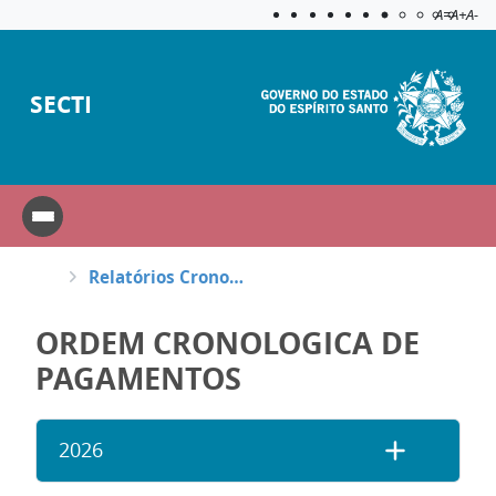
Acessibilida
Aplicar c
A=
A+
A-
SECTI
Relatórios Cronológicos
ORDEM CRONOLOGICA DE
PAGAMENTOS
2026