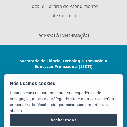
Local e Horário de Atendimento
Fale Conosco
ACESSO À INFORMAÇÃO
Secretaria da Ciência, Tecnologia, Inovação e
Educação Profissional (SECTI)
Av. Fernando Ferrari, 1080 - Mata da Praia
CEP: 29066-380 - Vitória / ES
Tel.: (27) 3636-1800
Usamos cookies para melhorar sua experiência de
E-mail:
gabinete@secti.es.gov.br
navegação, analisar o tráfego do site e oferecer conteúdo
personalizado. Você pode gerenciar suas preferências
abaixo.
SECTI
Aceitar todos