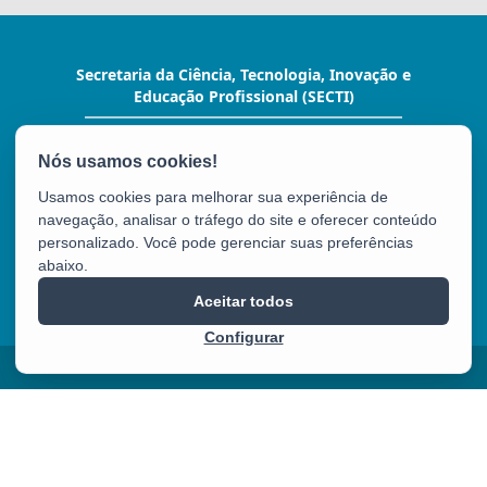
Secretaria da Ciência, Tecnologia, Inovação e
Educação Profissional (SECTI)
Av. Fernando Ferrari, 1080 - Mata da Praia
CEP: 29066-380 - Vitória / ES
Tel.: (27) 3636-1800
Usamos cookies para melhorar sua experiência de
E-mail:
gabinete@secti.es.gov.br
navegação, analisar o tráfego do site e oferecer conteúdo
personalizado. Você pode gerenciar suas preferências
abaixo.
SECTI
Aceitar todos
Configurar
2025 – 2026 | Desenvolvido pelo
PRODEST
com Software Livre.