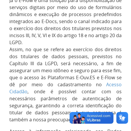
Já o E-Flow é uma solução para disponibilização de
serviços digitais por meio do uso de formulários
dinâmicos e execução de processos predefinidos
integrados ao E-Docs, sendo o canal indicado para
o exercício dos direitos dos titulares previstos nos
incisos III, IV, V, VI e IX do artigo 18 e no artigo 20 da
LGPD.
Assim, no que se refere ao exercício dos direitos
dos titulares de dados pessoais, previstos no
Capítulo III da LGPD, será necessário, a fim de
assegurar um meio idôneo e seguro para esse fim,
que o acesso às Plataformas E-Ouv.ES e E-Flow se
dê por meio do cadastramento no
Acesso
Cidadão
, onde é possível contar com os
necessários parâmetros de autenticação de
segurança, garantindo a correta identificação do
titular de dados pessoais. A sua segurança é
também a nossa preocupação!