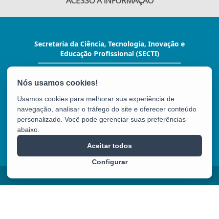
ACESSO À INFORMAÇÃO
Secretaria da Ciência, Tecnologia, Inovação e
Educação Profissional (SECTI)
Av. Fernando Ferrari, 1080 - Mata da Praia
CEP: 29066-380 - Vitória / ES
Tel.: (27) 3636-1800
Usamos cookies para melhorar sua experiência de
E-mail:
gabinete@secti.es.gov.br
navegação, analisar o tráfego do site e oferecer conteúdo
personalizado. Você pode gerenciar suas preferências
abaixo.
SECTI
Aceitar todos
Configurar
2025 – 2026 | Desenvolvido pelo
PRODEST
com Software Livre.