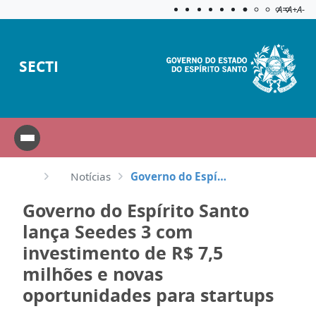
Acessibilida
Aplicar c
A=
A+
A-
SECTI
Notícias
Governo do Espírito Santo lança Seedes 3 com investimento de R$ 7,5 milhões e novas oportunidades pa...
Governo do Espírito Santo
lança Seedes 3 com
investimento de R$ 7,5
milhões e novas
oportunidades para startups