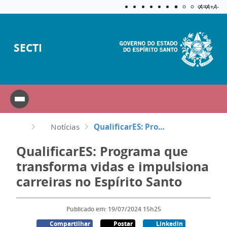
Acessibilida
Aplicar c
A=
A+
A-
SECTI
Notícias
QualificarES: Programa que transforma vidas e impulsiona carreiras no Espírito Santo
QualificarES: Programa que
transforma vidas e impulsiona
carreiras no Espírito Santo
Publicado em: 19/07/2024 15h25
Compartilhar
Postar
Linkedin