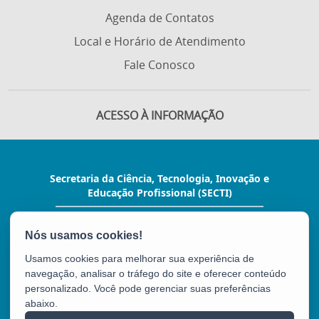
Agenda de Contatos
Local e Horário de Atendimento
Fale Conosco
ACESSO À INFORMAÇÃO
Secretaria da Ciência, Tecnologia, Inovação e
Educação Profissional (SECTI)
Av. Fernando Ferrari, 1080 - Mata da Praia
CEP: 29066-380 - Vitória / ES
Tel.: (27) 3636-1800
Usamos cookies para melhorar sua experiência de
E-mail:
gabinete@secti.es.gov.br
navegação, analisar o tráfego do site e oferecer conteúdo
personalizado. Você pode gerenciar suas preferências
abaixo.