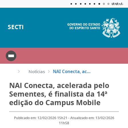
Acessibilida
Aplicar c
A=
A+
A-
SECTI
Notícias
NAI Conecta, acelerada pelo Sementes, é finalista da 14ª edição do Campus Mobile
NAI Conecta, acelerada pelo
Sementes, é finalista da 14ª
edição do Campus Mobile
Publicado em: 12/02/2026 15h21 - Atualizado em: 13/02/2026
11h58