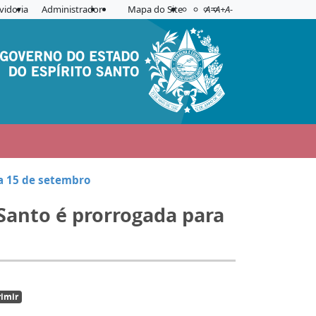
Acessibilidade
Aplicar contraste
vidoria
Administrador
Mapa do Site
A=
A+
A-
ra 15 de setembro
 Santo é prorrogada para
imir