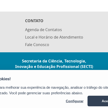
CONTATO
Agenda de Contatos
Local e Horário de Atendimento
Fale Conosco
Secretaria da Ciência, Tecnologia,
Inovação e Educação Profissional (SECTI)
Av. Fernando Ferrari, 1080 - Mata da Praia
CEP: 29066-380 - Vitória / ES
Tel.: (27) 3636-1800
a melhorar sua experiência de navegação, analisar o tráfego do site
E-mail:
gabinete@secti.es.gov.br
zado. Você pode gerenciar suas preferências abaixo.
Configurar
Ace